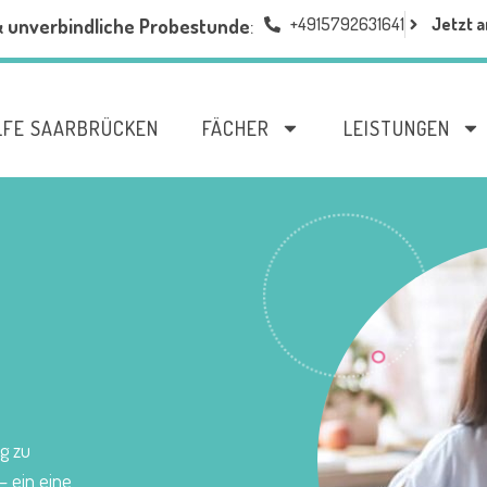
+4915792631641
Jetzt a
& unverbindliche Probestunde
:
LFE SAARBRÜCKEN
FÄCHER
LEISTUNGEN
g zu
– ein eine