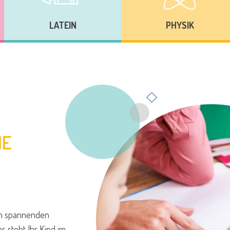
LATEIN
PHYSIK
IE
 spannenden
s steht Ihr Kind im