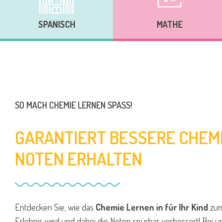
SPANISCH
MATHE
SO MACH CHEMIE LERNEN SPASS!
GARANTIERT BESSERE CHEM
NOTEN ERHALTEN
Entdecken Sie, wie das
Chemie Lernen in für Ihr Kind
zum
Erlebnis wird und dabei die Noten spürbar verbessert! Bei un