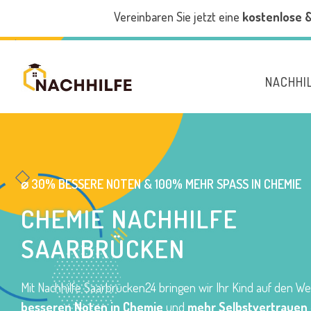
Vereinbaren Sie jetzt eine
kostenlose 
NACHHI
⌀ 30% BESSERE NOTEN & 100% MEHR SPASS IN CHEMIE
CHEMIE NACHHILFE
SAARBRÜCKEN
Mit Nachhilfe Saarbrücken24 bringen wir Ihr Kind auf den We
besseren Noten in Chemie
und
mehr Selbstvertrauen