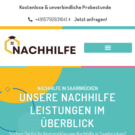
Kostenlose & unverbindliche Probestunde
:
+4915792631641
Jetzt anfragen!
NACHHILFE SAARBRÜCKEN
NACHHILFE
IN SAARBRÜCKEN
UNSERE NACHHILFE
LEISTUNGEN IM
ÜBERBLICK
Suchen Sie für Ihr Kind erstklassige Nachhilfe in Saarbrücken?