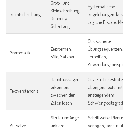
Groß- und
Systematische
Kleinschreibung,
Rechtschreibung
Regelübungen, kurze
Dehnung,
tägliche Diktate, Merkh
Schärfung
Strukturierte
Zeitformen,
Übungssequenzen, vis
Grammatik
Fälle, Satzbau
Lernhilfen,
Anwendungsbeispiele
Hauptaussagen
Gezielte Lesestrategie
erkennen,
Übungen, Texte mit
Textverständnis
zwischen den
ansteigendem
Zeilen lesen
Schwierigkeitsgrad
Strukturmängel,
Schrittweise Planung, 
Aufsätze
unklare
Vorlagen, konstruktive